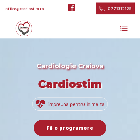
0771312125
office@cardiostim.ro
Cardiologie Craiova
Cardiostim
Împreuna pentru inima ta
Fă o programare