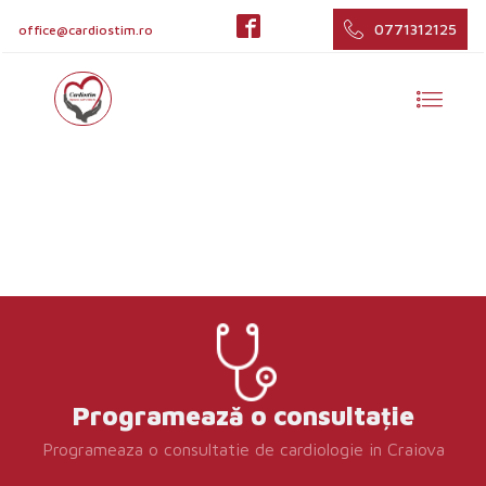
0771312125
office@cardiostim.ro
Programează o consultație
Programeaza o consultatie de cardiologie in Craiova